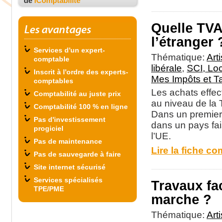
de
iComptabilité
Quelle TVA
Les avantages
l’étranger 
Services d'un expert-
Thématique:
Art
comptable
libérale
,
SCI, Lo
Inscrit à l'ordre des experts-
Mes Impôts et T
comptables
Les achats effec
Comptabilité au juste prix
au niveau de la
Comptabilité 100 % en ligne
Dans un premier 
Pas d'investissement
dans un pays fai
progiciel
l’UE.
Pas de maintenance
Lire la fiche co
Pas de sauvegarde à faire
Site internet sécurisé
Services spécialisés
Travaux fa
TPE/PME
marche ?
Thématique:
Art