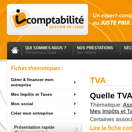
Un expert-com
au
JUSTE PRIX
QUI SOMMES-NOUS ?
NOS PRESTATIONS
SÉC
Pourquoi nous choisir
Nos solutions
Fiches thématiques :
TVA
Gérer & financer mon
entreprise
Quelle TVA
Mes Impôts et Taxes
Mon social
Thématique:
Ass
Mes Impôts et T
Créer mon entreprise
Certaines associ
Présentation rapide
Lire la fiche co