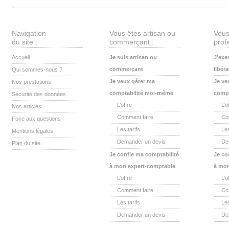
Navigation
Vous êtes artisan ou
Vous
du site :
commerçant :
profe
Accueil
Je suis artisan ou
J’exe
commerçant
libéra
Qui sommes-nous ?
Je veux gérer ma
Je ve
Nos prestations
comptabilité moi-même
compt
Sécurité des données
L’offre
L’o
Nos articles
Comment faire
Co
Foire aux questions
Les tarifs
Les
Mentions légales
Demander un devis
De
Plan du site
Je confie ma comptabilité
Je co
à mon expert-comptable
à mon
L’offre
L’o
Comment faire
Co
Les tarifs
Les
Demander un devis
De