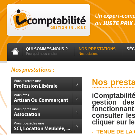
Un expert-com
au
JUSTE PRIX
QUI SOMMES-NOUS ?
NOS PRESTATIONS
SÉC
Pourquoi nous choisir
Nos solutions
Nos prestations :
Nos presta
Vous exercez une
Profession Libérale
iComptabili
Vous êtes
Artisan Ou Commerçant
gestion de
fonctionnant
Vous gérez une
Association
consulter les
cliquer sur le
Vous possédez une
SCI, Location Meublée, ...
TENUE DE LA