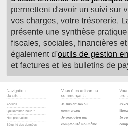
permettent d'avoir un suivi sur v
vos charges, votre trésorerie. 
présente une synthèse pratique 
fiscales, sociales, financières 
également d’
outils de gestion en
et factures et les bulletins de pa
Navigation
Vous êtes artisan ou
Vous
du site :
commerçant :
profe
Accueil
Je suis artisan ou
J’exe
commerçant
libéra
Qui sommes-nous ?
Je veux gérer ma
Je ve
Nos prestations
comptabilité moi-même
compt
Sécurité des données