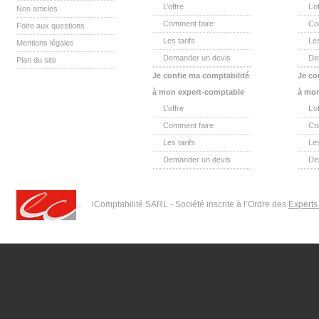
L’offre
L’o
Nos articles
Comment faire
Co
Foire aux questions
Les tarifs
Les
Mentions légales
Demander un devis
De
Plan du site
Je confie ma comptabilité
Je co
à mon expert-comptable
à mon
L’offre
L’o
Comment faire
Co
Les tarifs
Les
Demander un devis
De
iComptabilité SARL - Société inscrite à l’Ordre des
Experts