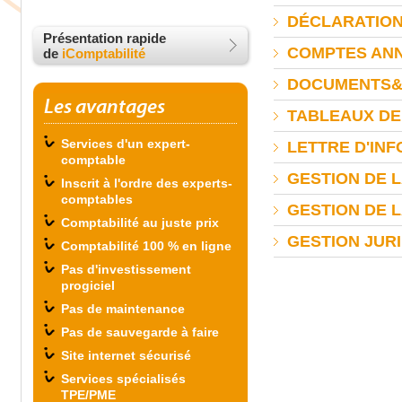
DÉCLARATION
Présentation rapide
COMPTES AN
de
iComptabilité
DOCUMENTS&
Les avantages
TABLEAUX DE
Services d'un expert-
LETTRE D'IN
comptable
GESTION DE 
Inscrit à l'ordre des experts-
comptables
GESTION DE L
Comptabilité au juste prix
GESTION JUR
Comptabilité 100 % en ligne
Pas d'investissement
progiciel
Pas de maintenance
Pas de sauvegarde à faire
Site internet sécurisé
Services spécialisés
TPE/PME