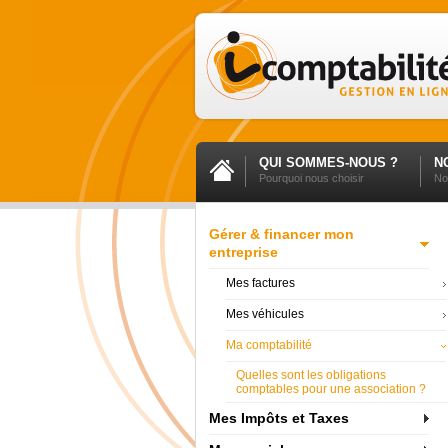
QUI SOMMES-NOUS ?
N
Pourquoi nous choisir
No
Gérer & financer mon
entreprise
Mes factures
Mes véhicules
Ma comptabilité
Quelles sont les obligations
comptables pour une association ?
Mes Impôts et Taxes