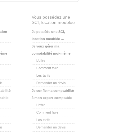
Vous possédez une
SCI, location meublée
ation
Je possède une SCI,
location meublée …
Je veux gérer ma
même
comptabilité moi-même
L’offre
Comment faire
Les tarifs
is
Demander un devis
abilité
Je confie ma comptabilité
table
à mon expert-comptable
L’offre
Comment faire
Les tarifs
is
Demander un devis