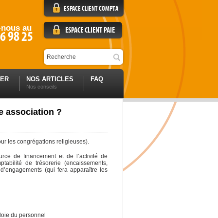
ESPACE CLIENT COMPTA
-nous au
ESPACE CLIENT PAIE
6 98 25
TER
NOS ARTICLES
FAQ
Nos conseils
e association ?
our les congrégations religieuses).
ource de financement et de l’activité de
ptabilité de trésorerie (encaissements,
e d’engagements (qui fera apparaître les
ploie du personnel