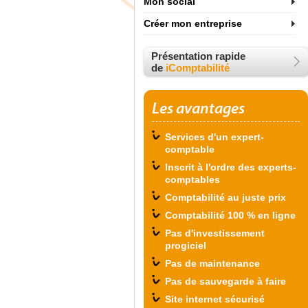
Mon social
Créer mon entreprise
Présentation rapide
de
iComptabilité
Les avantages
Services d'un expert-
comptable
Inscrit à l'ordre des experts-
comptables
Comptabilité au juste prix
Comptabilité 100 % en ligne
Pas d'investissement
progiciel
Pas de maintenance
Pas de sauvegarde à faire
Site internet sécurisé