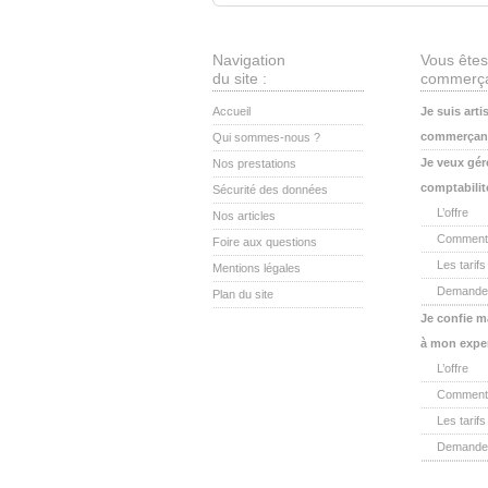
Navigation
Vous êtes
du site :
commerça
Accueil
Je suis arti
commerçan
Qui sommes-nous ?
Je veux gér
Nos prestations
comptabili
Sécurité des données
L’offre
Nos articles
Comment 
Foire aux questions
Les tarifs
Mentions légales
Demander
Plan du site
Je confie m
à mon expe
L’offre
Comment 
Les tarifs
Demander