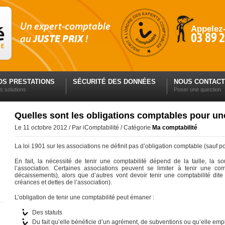
Un expert-comptable
Appelez
03 89 2
au
JUSTE PRIX
!
OS PRESTATIONS
SÉCURITÉ DES DONNÉES
NOUS CONTAC
s solutions
Poser une question
Quelles sont les obligations comptables pour un
Le
11 octobre 2012
/
Par
iComptabilité
/
Catégorie
Ma comptabilité
La loi 1901 sur les associations ne définit pas d’obligation comptable (sauf p
En fait, la nécessité de tenir une comptabilité dépend de la taille, la s
l’association. Certaines associations peuvent se limiter à tenir une com
décaissements), alors que d’autres vont devoir tenir une comptabilité dit
créances et dettes de l’association).
L’obligation de tenir une comptabilité peut émaner :
Des statuts
Du fait qu’elle bénéficie d’un agrément, de subventions ou qu’elle em