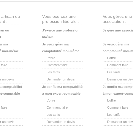
 artisan ou
Vous exercez une
Vous gérez une
nt :
profession libérale :
association :
san ou
J’exerce une profession
Je gère une associ
t
libérale
er ma
Je veux gérer ma
Je veux gérer ma
té moi-même
comptabilité moi-même
comptabilité moi-
L’offre
L’offre
faire
Comment faire
Comment faire
Les tarifs
Les tarifs
 un devis
Demander un devis
Demander un dev
a comptabilité
Je confie ma comptabilité
Je confie ma compt
rt-comptable
à mon expert-comptable
à mon expert-comp
L’offre
L’offre
faire
Comment faire
Comment faire
Les tarifs
Les tarifs
 un devis
Demander un devis
Demander un dev