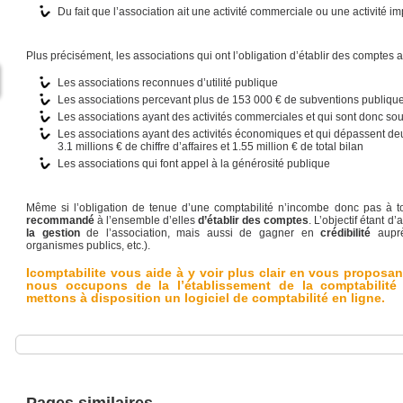
Du fait que l’association ait une activité commerciale ou une activité i
Plus précisément, les associations qui ont l’obligation d’établir des comptes 
Les associations reconnues d’utilité publique
Les associations percevant plus de 153 000 € de subventions publiqu
Les associations ayant des activités commerciales et qui sont donc soum
Les associations ayant des activités économiques et qui dépassent deux 
3.1 millions € de chiffre d’affaires et 1.55 million € de total bilan
Les associations qui font appel à la générosité publique
Même si l’obligation de tenue d’une comptabilité n’incombe donc pas à to
recommandé
à l’ensemble d’elles
d’établir des comptes
. L’objectif étant 
la gestion
de l’association, mais aussi de gagner en
crédibilité
auprè
organismes publics, etc.).
Icomptabilite vous aide à y voir plus clair en vous proposa
nous occupons de la l’établissement de la comptabilité
mettons à disposition un logiciel de comptabilité en ligne.