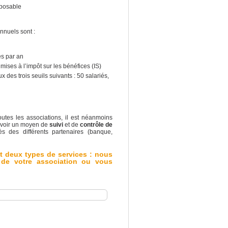
mposable
annuels sont :
es par an
ises à l’impôt sur les bénéfices (IS)
des trois seuils suivants : 50 salariés,
utes les associations, il est néanmoins
d’avoir un moyen de
suivi
et de
contrôle de
s des différents partenaires (banque,
nt deux types de services : nous
 de votre association ou vous