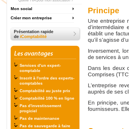
Quelle TVA pour mon association ?
Mon social
Principe
Créer mon entreprise
Une entreprise n
d’intermédiaire 
Présentation rapide
établit une factu
de
iComptabilité
qu’il s’agisse d’
Inversement, lo
Les avantages
de services à un
Services d'un expert-
Dans les deux c
comptable
Comprises (TTC
Inscrit à l'ordre des experts-
comptables
L’entreprise rev
Comptabilité au juste prix
auprès de ses cl
Comptabilité 100 % en ligne
En principe, un
Pas d'investissement
fournisseurs. Ell
progiciel
Pas de maintenance
Pas de sauvegarde à faire