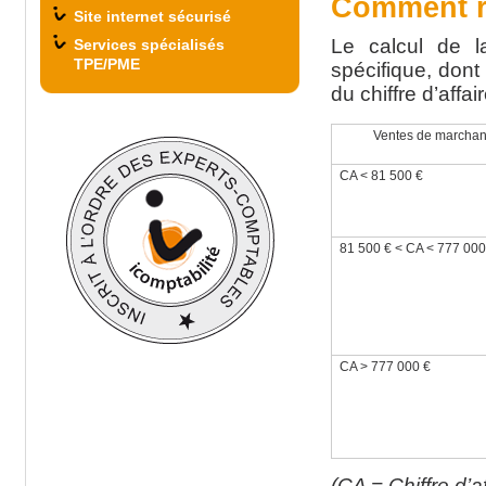
Comment r
Site internet sécurisé
Le calcul de l
Services spécialisés
TPE/PME
spécifique, dont
du chiffre d’affai
Ventes de marcha
CA < 81 500 €
81 500 € < CA < 777 000
CA > 777 000 €
(CA = Chiffre d’af