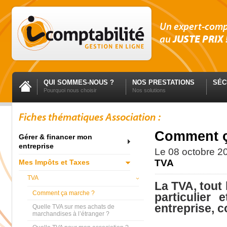
Un expert-com
au
JUSTE PRIX
QUI SOMMES-NOUS ?
NOS PRESTATIONS
SÉC
Pourquoi nous choisir
Nos solutions
Fiches thématiques Association :
Comment ç
Gérer & financer mon
entreprise
Le
08 octobre 2
TVA
Mes Impôts et Taxes
TVA
La TVA, tout
Comment ça marche ?
particulier
entreprise, c
Quelle TVA sur mes achats de
marchandises à l’étranger ?