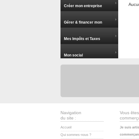
Aucun
Créer mon entreprise
Gérer & financer mon
entreprise
Mes Impôts et Taxes
Mon social
Navigation
Vous êtes
du site :
commerça
Accueil
Je suis arti
commerçan
Qui sommes-nous ?