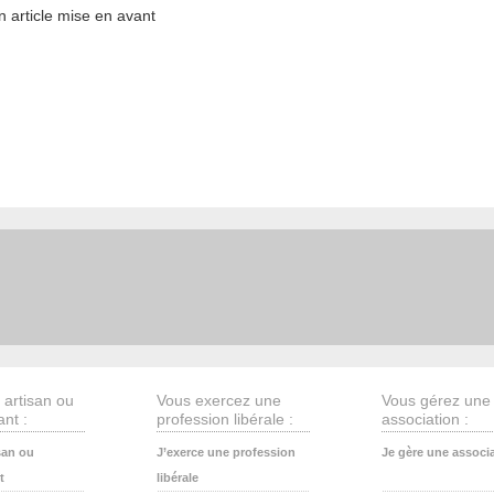
 article mise en avant
 artisan ou
Vous exercez une
Vous gérez une
nt :
profession libérale :
association :
san ou
J’exerce une profession
Je gère une associ
t
libérale