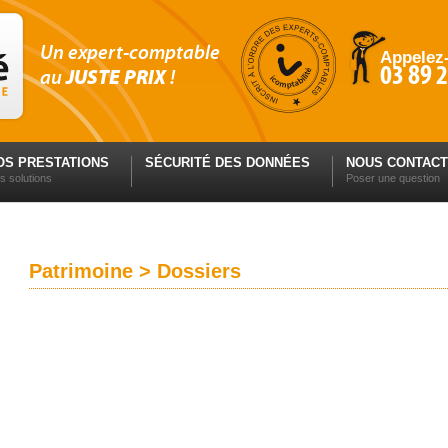
Un expert-comptable
Appelez
03 89 2
au
JUSTE PRIX
!
OS PRESTATIONS
SÉCURITÉ DES DONNÉES
NOUS CONTAC
s solutions
Poser une question
Patrimoine > Dossiers