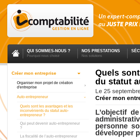
Un expert-com
au
JUSTE PRIX
QUI SOMMES-NOUS ?
NOS PRESTATIONS
SÉC
Pourquoi nous choisir
Nos solutions
Quels sont
Créer mon entreprise
du statut 
Organiser mon projet de création
d'entreprise
Le
25 septembr
Auto-entrepreneur
Créer mon entr
Quels sont les avantages et les
L’objectif d
inconvénients du statut auto-
entrepreneur ?
administrati
Qui peut devenir auto-entrepreneur
personne sou
?
développer p
La fiscalité de l’auto-entrepreneur