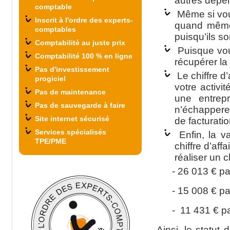
autres dépe
comptable
Même si vou
Inscrit à l'ordre des experts-
quand même 
comptables
puisqu’ils so
Comptabilité au juste prix
Puisque vou
Comptabilité 100 % en ligne
récupérer la
Pas d'investissement
Le chiffre d
progiciel
votre activi
Pas de maintenance
une entrep
Pas de sauvegarde à faire
n’échappere
Site internet sécurisé
de facturati
Services spécialisés
Enfin, la v
TPE/PME
chiffre d’aff
réaliser un c
- 26 013 € p
- 15 008 € pa
- 11 431 € pa
Ainsi, le statut