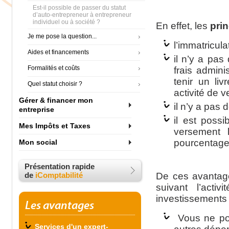
Est-il possible de passer du statut
d’auto-entrepreneur à entrepreneur
individuel ou à société ?
En effet, les
pri
Je me pose la question...
l’immatricula
Aides et financements
il n’y a pas
Formalités et coûts
frais admini
tenir un li
Quel statut choisir ?
activité de v
Gérer & financer mon
il n’y a pas
entreprise
il est possi
Mes Impôts et Taxes
versement l
pourcentage d
Mon social
Présentation rapide
de
iComptabilité
De ces avantag
suivant l’act
investissements 
Les avantages
Vous ne pou
Services d'un expert-