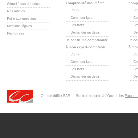
comptabilité moi-même
compt
Sécurité des données
L’offre
L’o
Nos articles
Comment faire
Co
Foire aux questions
Les tarifs
Les
Mentions légales
Demander un devis
De
Plan du site
Je confie ma comptabilité
Je co
à mon expert-comptable
à mon
L’offre
L’o
Comment faire
Co
Les tarifs
Les
Demander un devis
De
iComptabilité SARL - Société inscrite à l’Ordre des
Experts