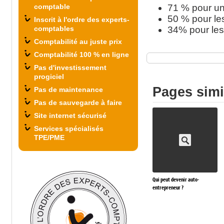
comptable
71 % pour une
50 % pour les
Inscrit à l'ordre des experts-
comptables
34% pour les
Comptabilité au juste prix
Comptabilité 100 % en ligne
Pas d'investissement
progiciel
Pages simi
Pas de maintenance
Pas de sauvegarde à faire
Site internet sécurisé
Services spécialisés
TPE/PME
Qui peut devenir auto-
entrepreneur ?