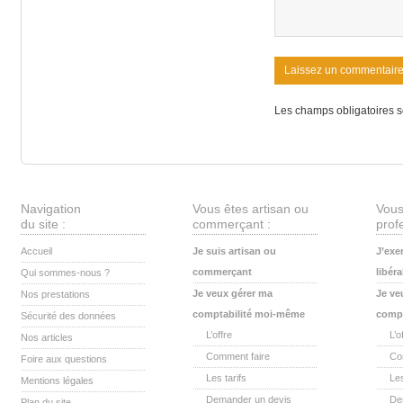
Les champs obligatoires s
Navigation
Vous êtes artisan ou
Vous
du site :
commerçant :
profe
Accueil
Je suis artisan ou
J’exe
commerçant
libéra
Qui sommes-nous ?
Je veux gérer ma
Je ve
Nos prestations
comptabilité moi-même
compt
Sécurité des données
L’offre
L’o
Nos articles
Comment faire
Co
Foire aux questions
Les tarifs
Les
Mentions légales
Demander un devis
De
Plan du site