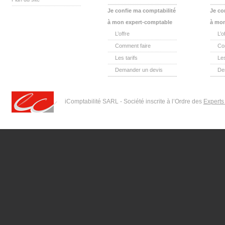
Je confie ma comptabilité
Je co
à mon expert-comptable
à mon
L’offre
L’o
Comment faire
Co
Les tarifs
Les
Demander un devis
De
iComptabilité SARL - Société inscrite à l’Ordre des
Experts