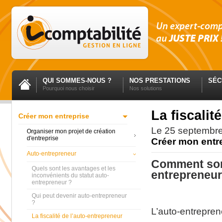
Un expert-com
au
JUSTE PRIX
QUI SOMMES-NOUS ?
NOS PRESTATIONS
SÉC
Pourquoi nous choisir
Nos solutions
La fiscalit
Créer mon entreprise
Le
25 septembr
Organiser mon projet de création
d'entreprise
Créer mon entr
Auto-entrepreneur
Comment sont
Quels sont les avantages et les
entrepreneur
inconvénients du statut auto-
entrepreneur ?
Qui peut devenir auto-entrepreneur
?
L’auto-entrepren
La fiscalité de l’auto-entrepreneur