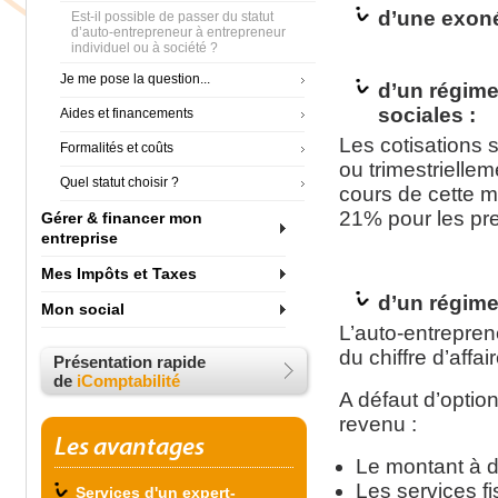
d’une exon
Est-il possible de passer du statut
d’auto-entrepreneur à entrepreneur
individuel ou à société ?
Je me pose la question...
d’un régime
sociales :
Aides et financements
Les cotisations 
Formalités et coûts
ou trimestriellem
Quel statut choisir ?
cours de cette m
21% pour les pre
Gérer & financer mon
entreprise
Mes Impôts et Taxes
d’un régime 
Mon social
L’auto-entrepren
du chiffre d’affai
Présentation rapide
de
iComptabilité
A défaut d’optio
revenu :
Les avantages
Le montant à dé
Les services fi
Services d'un expert-