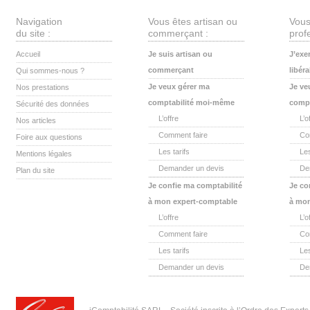
Navigation
Vous êtes artisan ou
Vous
du site :
commerçant :
profe
Accueil
Je suis artisan ou
J’exe
commerçant
libéra
Qui sommes-nous ?
Je veux gérer ma
Je ve
Nos prestations
comptabilité moi-même
compt
Sécurité des données
L’offre
L’o
Nos articles
Comment faire
Co
Foire aux questions
Les tarifs
Les
Mentions légales
Demander un devis
De
Plan du site
Je confie ma comptabilité
Je co
à mon expert-comptable
à mon
L’offre
L’o
Comment faire
Co
Les tarifs
Les
Demander un devis
De