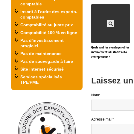
comptable
Inscrit à l'ordre des experts-
comptables
Comptabilité au juste prix
Comptabilité 100 % en ligne
Pas d'investissement
progiciel
Quels sont les avantages et les
inconvénients du statut auto-
Pas de maintenance
entrepreneur ?
Pas de sauvegarde à faire
Site internet sécurisé
Services spécialisés
Laissez u
TPE/PME
Nom*
Adresse mail*