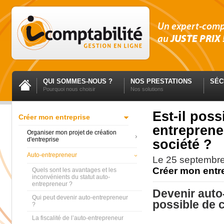
Un expert-com
au
JUSTE PRIX
QUI SOMMES-NOUS ?
NOS PRESTATIONS
SÉC
Pourquoi nous choisir
Nos solutions
Est-il poss
Créer mon entreprise
entreprene
Organiser mon projet de création
d'entreprise
société ?
Auto-entrepreneur
Le
25 septembr
Créer mon entr
Quels sont les avantages et les
inconvénients du statut auto-
entrepreneur ?
Devenir auto-
Qui peut devenir auto-entrepreneur
possible de 
?
La fiscalité de l’auto-entrepreneur